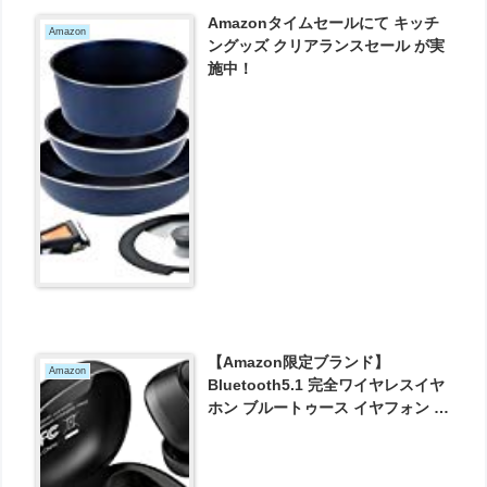
Amazonタイムセールにて キッチ
Amazon
ングッズ クリアランスセール が実
施中！
【Amazon限定ブランド】
Amazon
Bluetooth5.1 完全ワイヤレスイヤ
ホン ブルートゥース イヤフォン 小
型 軽量 Type-C 24時間再生 100時
間待機 bopmen T06 が2587円と
お買い得！