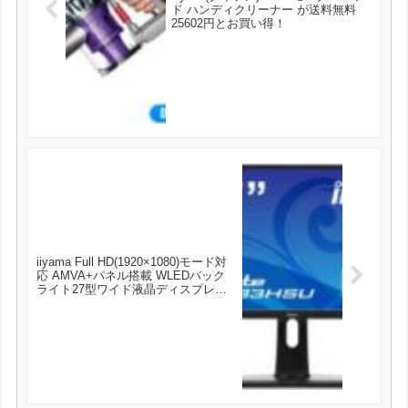
ド ハンディクリーナー が送料無料
25602円とお買い得！
iiyama Full HD(1920×1080)モード対
応 AMVA+パネル搭載 WLEDバック
ライト27型ワイド液晶ディスプレイ
XB2783HSU-B1 が27500円とお買い
得！