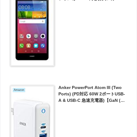
Anker PowerPort Atom III (Two
Amazon
Ports) (PD対応 60W 2ポートUSB-
A & USB-C 急速充電器)【GaN (窒
化ガリウム) 採用 / PSE認証済 /
PowerIQ 3.0搭載 / PowerIQ 2.0搭
載 / Power Delivery対応 / コンパク
トサイズ 】 が3224円とお買い得！