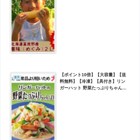
が2430円とお買い得！
【ポイント10倍】【大容量】【送
楽天
料無料】【冷凍】【具付き】リン
ガーハット 野菜たっぷりちゃんぽ
ん12食入り※賞味期限が通常品よ
り短いため特別価格 が6000円とお
買い得！