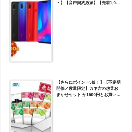
ト】【音声契約必須】【先着1,000
名様にアームバンドプレゼント】
が21384円とお買い得！
【さらにポイント5倍！】【不定期
楽天
開催／数量限定】カネ吉の惣菜お
まかせセット が1500円とお買い
得！