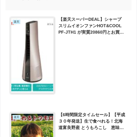
【楽天スーパーDEAL】シャープ
楽天
スリムイオンファンHOT&COOL
PF-JTH1 が実質20860円とお買い
得！
【6時間限定タイムセール】【平成
楽天
３０年発送】生で食べれる！北海
道富良野産 とうもろこし 恵味
秀品 ２L １０本 【送料無料】