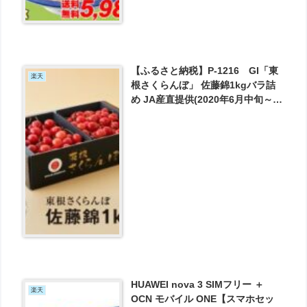
【ふるさと納税】P-1216 GI「東
楽天
根さくらんぼ」 佐藤錦1kgバラ詰
め JA産直提供(2020年6月中旬～下
旬送付) が14000円とお買い得！
HUAWEI nova 3 SIMフリー ＋
楽天
OCN モバイル ONE【スマホセッ