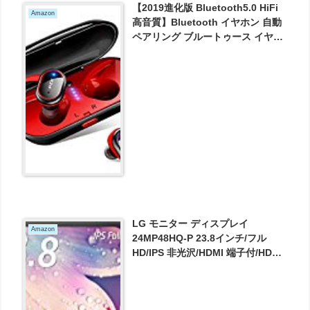
【2019進化版 Bluetooth5.0 HiFi
Amazon
高音質】Bluetooth イヤホン 自動
ペアリング ブルートゥース イヤホ
ン 自動ON/OFF 完全ワイヤレス イ
ヤホン 両耳 左右分離型 IPX6防水
軽量 マイク付き が2706円とお買い
得！
LG モニター ディスプレイ
Amazon
24MP48HQ-P 23.8インチ/フル
HD/IPS 非光沢/HDMI 端子付/HDMI
ケーブル同梱/ブルーライト低減機
能 が10980円とお買い得！