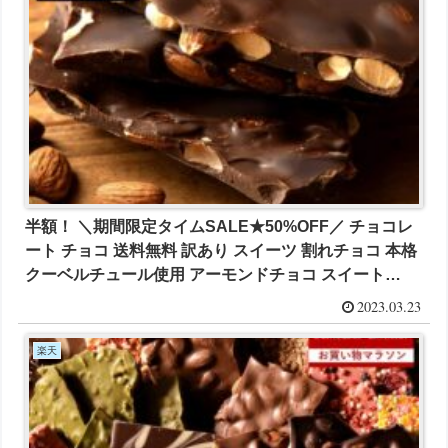
半額！ ＼期間限定タイムSALE★50%OFF／ チョコレ
ート チョコ 送料無料 訳あり スイーツ 割れチョコ 本格
クーベルチュール使用 アーモンドチョコ スイート
250g×2個セット が1200円とお買い得！
2023.03.23
楽天