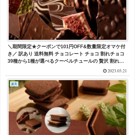
＼期間限定★クーポンで101円OFF&数量限定オマケ付
き／ 訳あり 送料無料 チョコレート チョコ 割れチョコ
39種から1種が選べるクーベルチュールの 贅沢 割れチ
ョコ 250g が1099円とお買い得！
2023.03.21
楽天