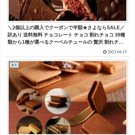
＼2個以上の購入でクーポンで半額★さよならSALE／
訳あり 送料無料 チョコレート チョコ 割れチョコ 39種
類から1種が選べるクーベルチュールの 贅沢 割れチョ
コ 250g が1200円とお買い得！
2023.04.15
楽天