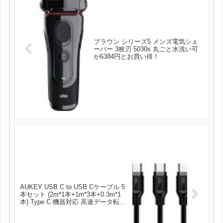
ブラウン シリーズ5 メンズ電気シェ
ーバー 3枚刃 5030s 丸ごと水洗い可
が6384円とお買い得！
AUKEY USB C to USB Cケーブル 5
本セット (2m*1本+1m*3本+0.3m*1
本) Type C 機器対応 高速データ転送
新しいMacBook Pro/MacBook/Nexus
5X/ChromeBook Pixel 他対応 CB-