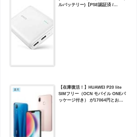
ルバッテリー)【PSE認証済 /
PowerIQ搭載 / コンパクトサイズ】
iPhone / iPad / Xperia / Galaxy /
MacBook / Android各種他対応 が
2774円とお買い得！
【在庫復活！】HUAWEI P20 lite
楽天
SIMフリー（OCN モバイル ONEパ
ッケージ付き） が17064円とお買
い得！