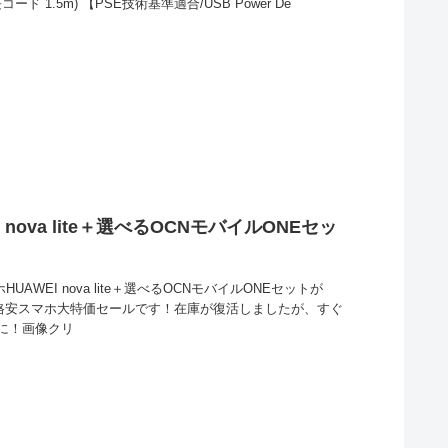
コード 1.5m) 【PSE技術基準適合/USB Power De
 nova lite＋選べるOCNモバイルONEセッ
！
UAWEI nova lite＋選べるOCNモバイルONEセットが
。格安スマホ大特価セールです！在庫が復活しましたが、すぐ
に！画像クリ