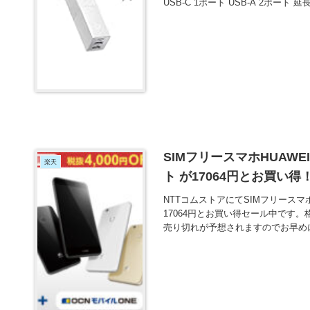
USB-C 1ポート USB-A 2ポート 延長
SIMフリースマホHUAWEI
楽天
ト が17064円とお買い得
NTTコムストアにてSIMフリースマホH
17064円とお買い得セール中です
売り切れが予想されますのでお早め