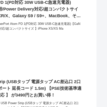
m PD 1(PD対応 30W USB-C急速充電器)
/Power Delivery対応/超コンパクトサイ
/XR/X、Galaxy S9 / S9+、MacBook、その
00円とお買い得！
rPort Atom PD 1(PD対応 30W USB-C急速充電器)【GaN
ry対応/超コンパクトサイズ 】iPhone XS/XS Ma
r Strip (USBタップ 電源タップ AC差込口 2口
 2ポート 延長コード 1.5m) 【PSE技術基準適
ery対応 】 が3490円とお買い得！
USB Power Strip (USBタップ 電源タップ AC差込口 2口