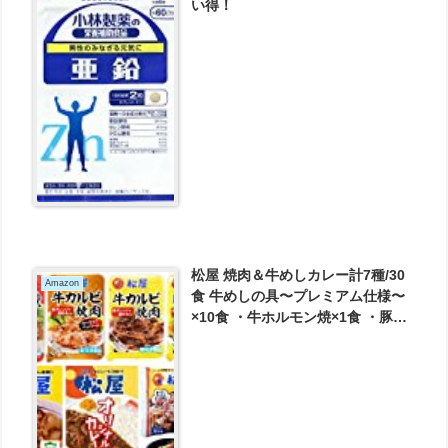
い得！
松屋 焼肉＆牛めしカレー計7種/30
Amazon
食 牛めしの具〜プレミアム仕様〜
×10食 ・牛ホルモン焼×1食 ・豚生
姜焼き×1食 ・カルビ焼肉×1食 ・旨
塩牛焼肉×1食 ・ガーリックペッパ
ー牛カルビ焼肉×1食 ・オリジナル
カレー×15食 が5999円とお買い
得！