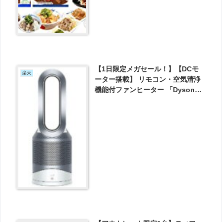
【1日限定メガセール！】【DCモ
楽天
ーター搭載】 リモコン・空気清浄
機能付ファンヒーター 「Dyson
Pure Hot + Cool（ダイソンピュ
ア ホット+クール） Link」（〜8
畳） HP03WS ホワイト/シルバ
ー！