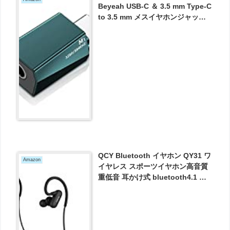
Beyeah USB-C ＆ 3.5 mm Type-C
to 3.5 mm メスイヤホンジャック
アダプター USB-C to Auxオーディ
オドングルケーブル が1599円とお
買い得！
QCY Bluetooth イヤホン QY31 ワ
Amazon
イヤレス スポーツイヤホン高音質
重低音 耳かけ式 bluetooth4.1 マ
イク付き ノイズキャンセリング ブ
ルートゥース イヤホン QY19上位
【メーカー直販/一年保証】 (ブラッ
ク) が2533円とお買い得！