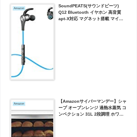
SoundPEATS(サウンドピーツ)
Amazon
Q12 Bluetooth イヤホン 高音質
apt-X対応 マグネット搭載 マイク
付き スポーツ ブルートゥース イヤ
ホン ブルー が2399円とお買い得！
【Amazonサイバーマンデー】シャ
Amazon
ープ オーブンレンジ 過熱水蒸気 コ
ンベクション 31L 2段調理 ホワイ
ト RE-SS10X-W が27800円とお買
い得！