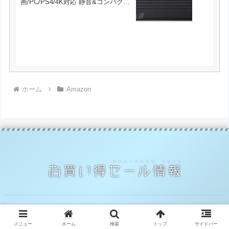
画/PC/PS4/4K対応 静音&コンパクト
日本製 故障予測 みまもり合図 HD-
AD4U3 が8380円とお買い得！
ホーム
Amazon
© 2014 お買い得セール情報.
メニュー
ホーム
検索
トップ
サイドバー