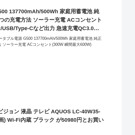
00 137700mAh/500Wh 家庭用蓄電池 純
つの充電方法 ソーラー充電 ACコンセント
C/USB/Type-Cなど出力 急速充電QC3.0搭
ッズ 停電時に 12ヶ月保証 が50813円とお
ータブル電源 G500 137700mAh/500Wh 家庭用蓄電池 純正
ソーラー充電 ACコンセント(300W 瞬間最大600W)
ジョン 液晶 テレビ AQUOS LC-40W35-
) Wi-Fi内蔵 ブラック が50980円とお買い