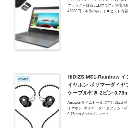
ブラック＋静音LEDマウスが実質43
45980円（本体のみ））■セット内
HIDIZS MS1-Rain
Amazon
イヤホン ポリマーダイヤフラ
ケーブル付き 2ピン 0.7
レーヤー用 が2700円と
AmazonタイムセールにてHIDIZS
イヤホン ポリマーダイヤフラム Hi-
0.78mm Androidスマート