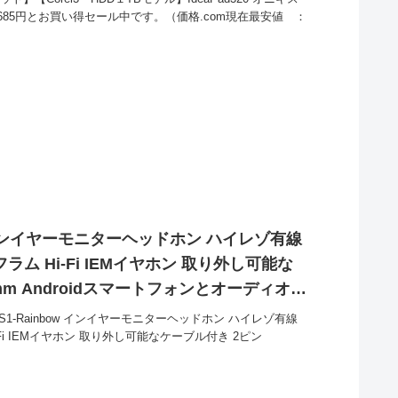
685円とお買い得セール中です。（価格.com現在最安値 ：
容
bow インイヤーモニターヘッドホン ハイレゾ有線
ム Hi-Fi IEMイヤホン 取り外し可能な
8mm Androidスマートフォンとオーディオプ
お買い得！
 MS1-Rainbow インイヤーモニターヘッドホン ハイレゾ有線
Fi IEMイヤホン 取り外し可能なケーブル付き 2ピン