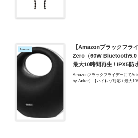
【Amazonブラックフライデー
Amazon
Zero（60W Bluetooth
最大10時間再生 / IPX5防
ロジー】 が10800円とお
AmazonブラックフライデーにてAnker So
by Anker）【ハイレゾ対応 / 最大1