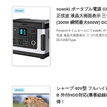
suaoki ポータブル電源 G5
Amazon
正弦波 液晶大画面表示 三
(300W 瞬間最大600W) D
載 車中泊 キャンプ 防災グ
Amazonタイムセールにてsuaoki ポ
買い得！
弦波 液晶大画面表示 三つの充電方法 
DC/USB/Type-
シャープ 40V型 フルハイビ
Amazon
B 外付HDD対応(裏番組録画
得！