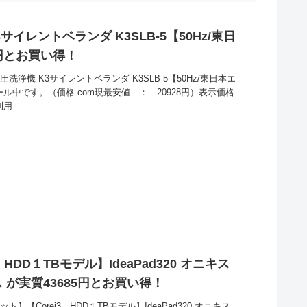
サイレントベランダ K3SLB-5【50Hz/東日
0円とお買い得！
浄機 K3サイレントベランダ K3SLB-5【50Hz/東日本エ
ール中です。（価格.com現最安値 ： 20928円）表示価格
利用
HDD１TBモデル】IdeaPad320 オニキス
 が実質43685円とお買い得！
【Corei3 HDD１TBモデル】IdeaPad320 オニキス