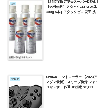
【24時間限定楽天スーパーDEAL】
楽天
【送料無料】アタックZERO 本体
400g 5本 [ アタックゼロ 花王 洗濯
洗剤 ] ギフト お歳暮 が実質963円
とお買い得！
Switch コントローラー 【2023ア
Amazon
マゾン最新】 スリープ復帰 ジャイ
ロセンサー 四重HD振動 マクロ機
能 TURBO連射 ブルートゥース5.0
スイッチコントローラー 人間工学
550mAh 20H稼動可能 NFC機能無
し MH Rise対応 (ブラック&ホワイ