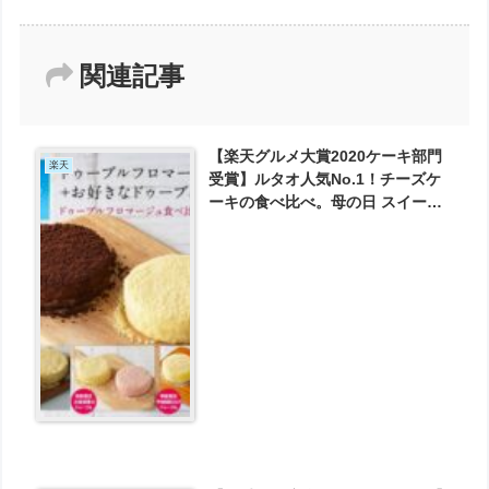
関連記事
【楽天グルメ大賞2020ケーキ部門
楽天
受賞】ルタオ人気No.1！チーズケ
ーキの食べ比べ。母の日 スイーツ
ルタオ 【ドゥーブルフロマージュ
食べ比べセット】4号 (2～4名様)
が3990円とお買い得！