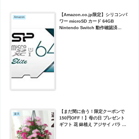
【Amazon.co.jp限定】シリコンパ
Amazon
ワー microSD カード 64GB
Nintendo Switch 動作確認済
class10 UHS-1 最大読込85MB/s
アダプタ付 永久保証 が1523円とお
買い得！
【まだ間に合う！限定クーポンで
楽天
150円OFF！】母の日 プレゼント
ギフト 花 鉢植え アジサイ バラ ユ
リ カーネーション マーガレット 寄
せ鉢 アレンジ フラワーケーキ 花束