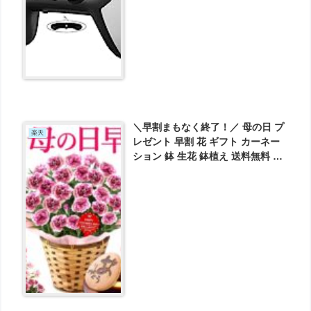
ト) が2599円とお買い得！
＼早割まもなく終了！／ 母の日 プ
楽天
レゼント 早割 花 ギフト カーネー
ション 鉢 生花 鉢植え 送料無料 が
3390円とお買い得！