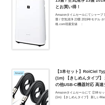
13畳 / 空気清浄 23畳 20
とお買い得！
Amazonタイムセールにてシャープ 
畳 / 空気清浄 23畳 2019年モデル
格.com現最安値 ：
【3本セット】RoiCiel Type
Amazon
(1m) 【きしめんタイプ】 新し
の他USB-C機器対応 高速デ
しめんタイプ(Type-C))
Amazonタイムセールにて【3本セット】RoiC
(1m) 【きしめんタイプ】 新しいMacBo