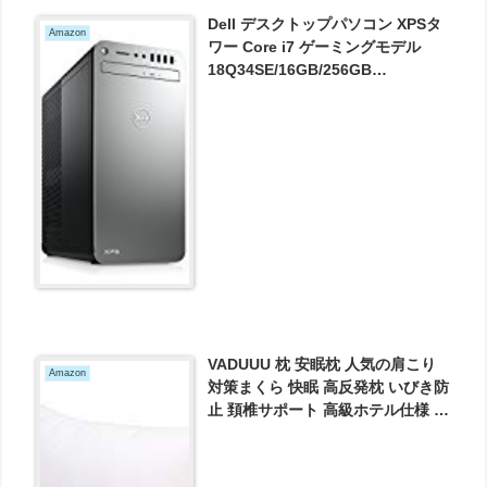
Dell デスクトップパソコン XPSタ
Amazon
ワー Core i7 ゲーミングモデル
18Q34SE/16GB/256GB
SSD+2TB/Windows10/GTX1070
が159980円とお買い得！
VADUUU 枕 安眠枕 人気の肩こり
Amazon
対策まくら 快眠 高反発枕 いびき防
止 頚椎サポート 高級ホテル仕様 家
族のプレゼント おすすめ ４３ｘ６
３cm(ホワイト) が2239円とお買い
得！