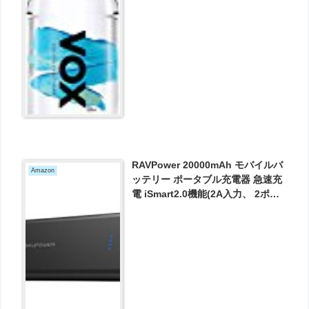
RAVPower 20000mAh モバイルバ
Amazon
ッテリー ポータブル充電器 急速充
電 iSmart2.0機能(2A入力、 2ポー
ト 、2.4A出力) iPhone X / iPhone
8 / iPad / Android 等対応 RP-
PB006 ブラック が2294円とお買い
得！