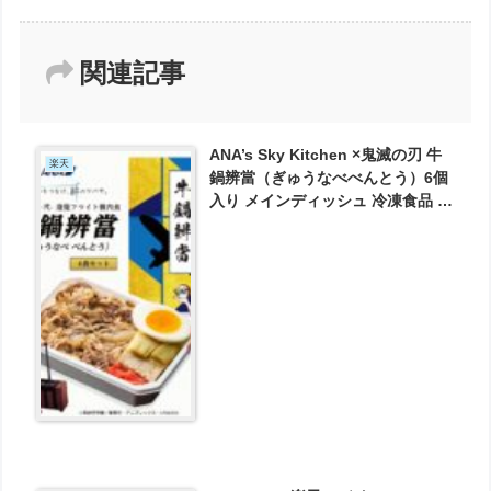
関連記事
ANA’s Sky Kitchen ×鬼滅の刃 牛
楽天
鍋辨當（ぎゅうなべべんとう）6個
入り メインディッシュ 冷凍食品 お
弁当 お取り寄せグルメ 温めるだけ
簡単 時短 洋食 ana アナ機内食 冷
凍 贅沢グルメ が7500円とお買い
得！