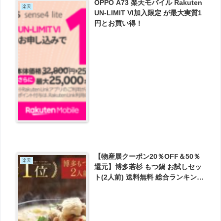
OPPO A73 楽天モバイル Rakuten
楽天
UN-LIMIT VI加入限定 が最大実質1
円とお買い得！
【物産展クーポン20％OFF＆50％
楽天
還元】博多若杉 もつ鍋 お試しセッ
ト(2人前) 送料無料 総合ランキング
5日連続1位 ホルモン が3217円と
お買い得！