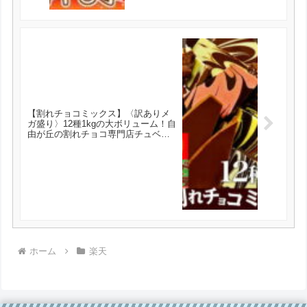
【割れチョコミックス】〈訳ありメ
ガ盛り〉12種1kgの大ボリューム！自
由が丘の割れチョコ専門店チュベ・
ド・ショコラの割れチョコをお得に1
袋に！蒲屋忠兵衛商店 チョコレー
ト 割れチョコMIX が3434円とお買
い得！
ホーム
楽天