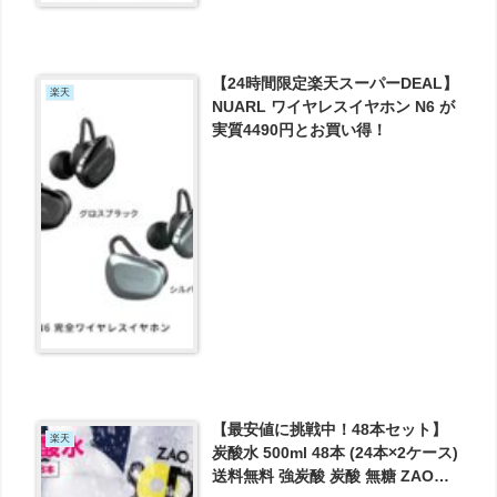
【24時間限定楽天スーパーDEAL】
楽天
NUARL ワイヤレスイヤホン N6 が
実質4490円とお買い得！
【最安値に挑戦中！48本セット】
楽天
炭酸水 500ml 48本 (24本×2ケース)
送料無料 強炭酸 炭酸 無糖 ZAO