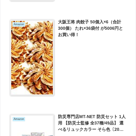
大阪王将 肉餃子 50個入×6（合計
Amazon
300個） たれ×36袋付 が5006円と
お買い得！
防災専門店MT-NET 防災セット 1人
Amazon
用 【防災士監修 全37種/49品】 選
べるリュックカラー そら色〔2020
年モデル〕 が13398円とお買い