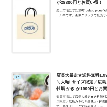
が28800円とお買い得！
楽天市場にて2020年 gelato pi
ール中です。画像クリックで販売サ
店長大暴走★送料無料1,9
楽天
＼大粒Lサイズ限定／広島カ
牡蠣 かき が1999円とお
楽天市場にて店長大暴走★送料無料1,
ズ限定／広島カキむき身1kg（解凍後8
す。画像クリックで販売サイトへ