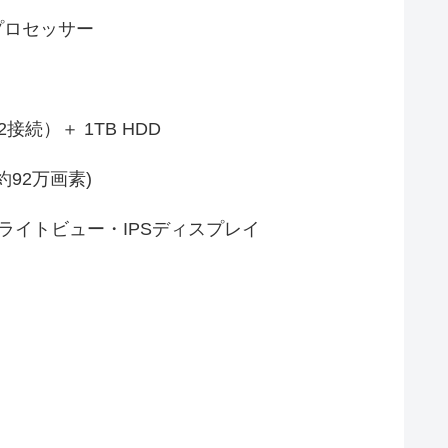
U プロセッサー
M.2接続）＋ 1TB HDD
m(約92万画素)
ブライトビュー・IPSディスプレイ