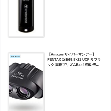
【Amazonサイバーマンデー】
Amazon
PENTAX 双眼鏡 8×21 UCF R ブラ
ック 高級プリズムBak4搭載 倍率8
倍 明るくクリアでコントラストの
高い優れた光学性能 ポロプリズム
コンサート ライブ スポーツ観戦 旅
行 トレッキング メーカー保証１年
ペンタックス 62209 が3800円とお
買い得！