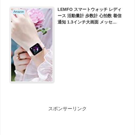
LEMFO スマートウォッチ レディ
Amazon
ース 活動量計 歩数計 心拍数 着信
通知 1.3インチ大画面 メッセ
ジ/Twitter/Facebook/Line/Gmail
IP67完全防水 カメラ遠隔操作 スマ
ートウォッチ レディース が1320円
とお買い得！
スポンサーリンク