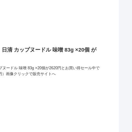
day】日清 カップヌードル 味噌 83g ×20個 が
清 カップヌードル 味噌 83g ×20個が2620円とお買い得セール中で
97円）画像クリックで販売サイトへ