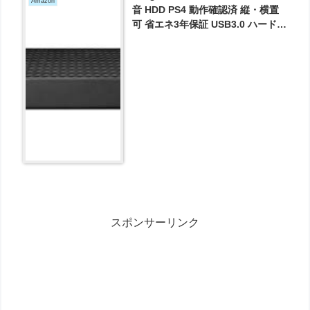
Amazon
音 HDD PS4 動作確認済 縦・横置
可 省エネ3年保証 USB3.0 ハードデ
ィスク 3.5″ データ復旧サポート(有
償) STEB3000308 が7760円とお買
い得！
スポンサーリンク