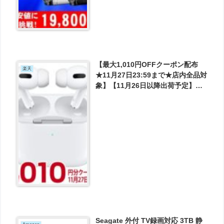
【最大1,010円OFFクーポン配布
楽天
★11月27日23:59まで★店内全品対
象】【11月26日以降出荷予定】
【新品未開封品 国内正規品】
Apple アップル AirPods Pro
MWP22J/A カナル型 完全ワイヤレ
ス 左右分離型 イヤホン が28680円
とお買い得！
Seagate 外付 TV録画対応 3TB 静