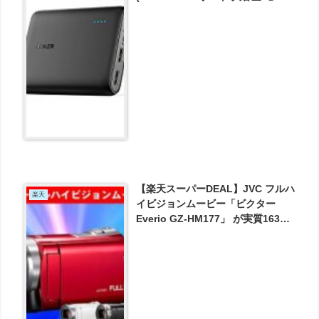
ルバッテリー ブラック)
iPhone&Android対応 A1215011
が2239円とお買い得！
【楽天スーパーDEAL】JVC フルハ
楽天
イビジョンムービー「ビクター
Everio GZ-HM177」 が実質16308
円とお買い得！