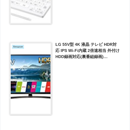
LG 55V型 4K 液晶 テレビ HDR対
Amazon
応 IPS Wi-Fi内蔵 2倍速相当 外付け
HDD録画対応(裏番組録画)
55UJ630A が64800円とお買い
得！