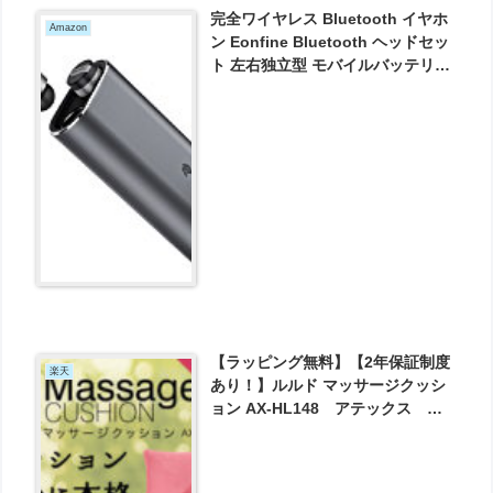
完全ワイヤレス Bluetooth イヤホ
Amazon
ン Eonfine Bluetooth ヘッドセッ
ト 左右独立型 モバイルバッテリー
付き Bluetooth 4.1 ブルートゥー
ス イヤホン 片耳 両耳 対応 ステレ
オヘッドセット スポーツイヤホン
高音質 超小型 超軽量 マイク内蔵
ハンズフリー通話 ブルートゥース
ヘッドセット が5853円とお買い
得！
【ラッピング無料】【2年保証制度
楽天
あり！】ルルド マッサージクッシ
ョン AX-HL148 アテックス
ATEX が4767円とお買い得！