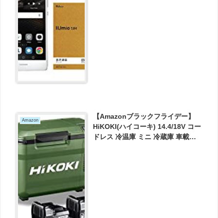
【Amazonブラックフライデー】
Amazon
HiKOKI(ハイコーキ) 14.4/18V コー
ドレス 冷温庫 ミニ 冷蔵庫 車載冷
蔵庫 フォレストグリーン
UL18DB(NMG) + 軽量・コンパク
トタイプ18V 5.0Ahバッテリー2個
セット が56999円とお買い得！