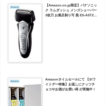
【Amazon.co.jp限定】パナソニッ
Amazon
ク ラムダッシュ メンズシェーバー
3枚刃 お風呂剃り可 黒 ES-AST2A-
K [フラストレーションフリーパッ
ケージ (FFP)] が5966円とお買い
得！
Amazonタイムセールにて 【ホワ
Amazon
イトデー特集】お返しにナッツチ
ョコやお酒がお買い得 が実施中！