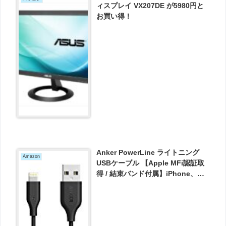
ィスプレイ VX207DE が5980円と
お買い得！
Anker PowerLine ライトニング
Amazon
USBケーブル 【Apple MFi認証取
得 / 結束バンド付属】iPhone、
iPad、iPod各種対応 (0.9m ブラッ
ク) が809円とお買い得！