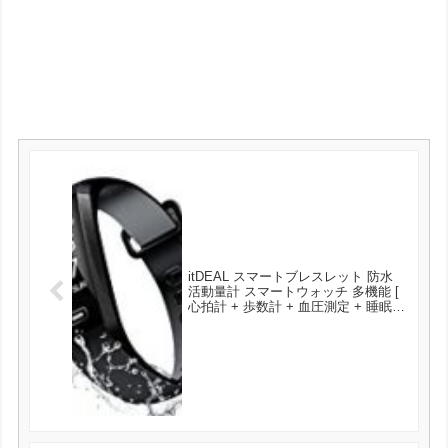
itDEAL スマートブレスレット 防水
活動量計 スマートウォッチ 多機能 [
心拍計 + 歩数計 + 血圧測定 + 睡眠検
測 ] タッチ操作 Bluetooth4.0 IP67防
水 着信通知 Line通知 SMS通知
iPhone iOS Android 日本語アプリ対
応 が3111円とお買い得！