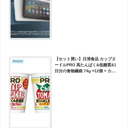
【セット買い】日清食品 カップヌ
Amazon
ードルPRO 高たんぱく&低糖質&1
日分の食物繊維 74g ×12個 + カッ
プヌードルPRO 高たんぱく&低糖
質&1日分の食物繊維 チリトマトヌ
ードル 79g×12個 が4510円とお買
い得！