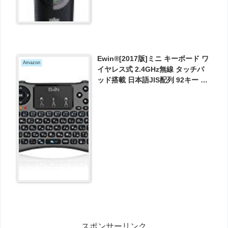
Ewin®[2017版]ミニ キーボード ワ
Amazon
イヤレス式 2.4GHz無線 タッチパ
ッド搭載 日本語JIS配列 92キー マ
ウスセット ポータブル 超小型 多機
能ボタン USBレシーバー付き Mini
Keyboard【日本語説明書と1年の
保証付き】 が1853円とお買い得！
スポンサーリンク