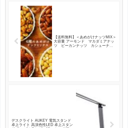
【送料無料】＜あめがけナッツMIX＞
大容量 アーモンド マカダミアナッ
ツ ピーカンナッツ カシューナッ
ツ 【あめがけアーモンド】【アメ焼
きアーモンド】 が3888円とお買い
得！
デスクライト AUKEY 電気スタンド
卓上ライト 高演色性LED 卓上スタン