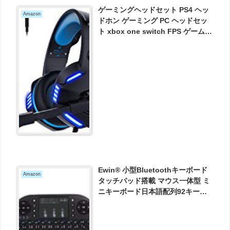
ゲーミングヘッドセット PS4 ヘッ
Amazon
ドホン ゲーミング PC ヘッドセッ
ト xbox one switch FPS ゲーム
対応 パソコン ヘッドフォン イヤホ
ン ノイズキャンセリング マイク 付
き ゲーマー usb LED 軽量 プレス
テ4 COD ゲーム用 スカイプ skpye
Mac PS ニンテンドー 3ds スマホ
など対応 (ブラック＆ブルー)
Micolindun 2017新作 が2170円と
お買い得！
Ewin® 小型Bluetoothキーボード
Amazon
タッチパッド搭載 マウス一体型 ミ
ニキーボード日本語配列92キー軽
量 多機能ボタン USBレシーバー付
き （EW-RB12）が3024円とお買
い得！