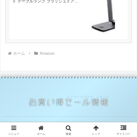
ド テーブルランプ ブラッシュドアル
ミ 目に優しい 10W【550ルーメン タ
ッチ式 2.4A充電ポート搭載】 読書/
勉強/仕事に最適 LT-ST31【PSE認証
済み】 が3488円とお買い得！
ホーム
Amazon
© 2014 お買い得セール情報.
メニュー
ホーム
検索
トップ
サイドバー