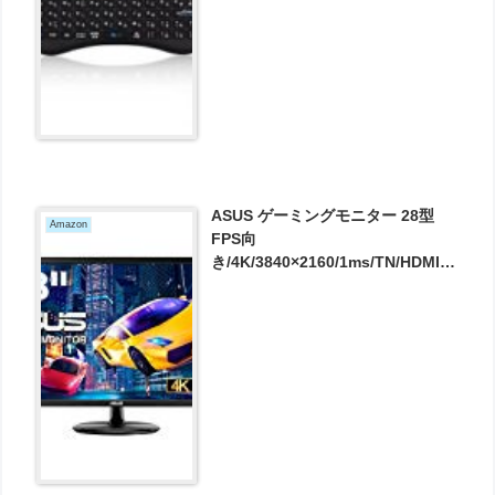
ASUS ゲーミングモニター 28型
Amazon
FPS向
き/4K/3840×2160/1ms/TN/HDMI×2
/DP/FreeSync/ブルーライト軽
減/VESA/3年保証 VP28UQG が
38520円とお買い得！