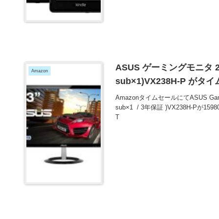
ASUS ゲーミングモニタ 23
Amazon
sub×1)VX238H-P 
AmazonタイムセールにてASUS Gami
sub×1 / 3年保証 )VX238H-P
T