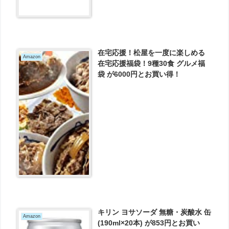
在宅応援！松屋を一度に楽しめる
Amazon
在宅応援福袋！9種30食 グルメ福
袋 が6000円とお買い得！
キリン ヨサソーダ 無糖・炭酸水 缶
Amazon
(190ml×20本) が853円とお買い