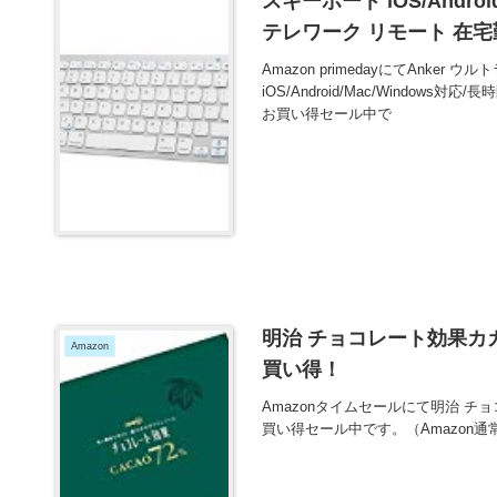
スキーボード iOS/Andro
テレワーク リモート 在宅
Amazon primedayにてAnker 
iOS/Android/Mac/Window
お買い得セール中で
明治 チョコレート効果カカオ
Amazon
買い得！
Amazonタイムセールにて明治 チョ
買い得セール中です。（Amazon通