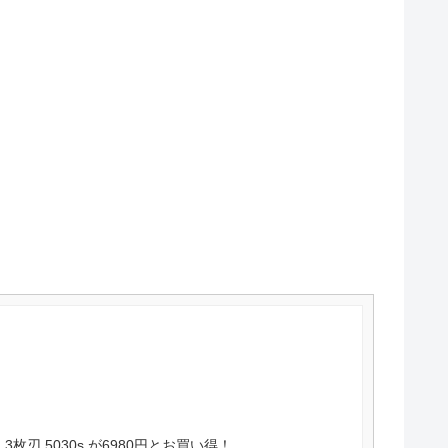
枚刃 5030s が6980円とお買い得！