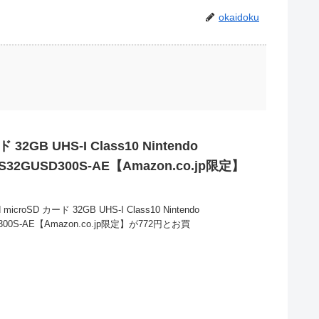
okaidoku
 32GB UHS-I Class10 Nintendo
S32GUSD300S-AE【Amazon.co.jp限定】
roSD カード 32GB UHS-I Class10 Nintendo
D300S-AE【Amazon.co.jp限定】が772円とお買