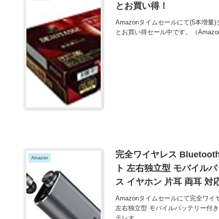
とお買い得！
Amazonタイムセールにて(5本増量)
とお買い得セール中です。（Amaz
完全ワイヤレス Bluetooth
Amazon
ト 左右独立型 モバイルバッテ
ス イヤホン 片耳 両耳 
高音質 超小型 超軽量 マ
Amazonタイムセールにて完全ワイヤレス B
ヘッドセット が5853円
左右独立型 モバイルバッテリー付き Blu
テレオ