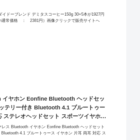
ダイドーブレンド デミタスコーヒー150g 30+5本が1927円
on通常価格 ： 2381円）画像クリックで販売サイトへ
 イヤホン Eonfine Bluetooth ヘッドセッ
リー付き Bluetooth 4.1 ブルートゥー
対応 ステレオヘッドセット スポーツイヤホン
イク内蔵 ハンズフリー通話 ブルートゥース
luetooth イヤホン Eonfine Bluetooth ヘッドセット
とお買い得！
etooth 4.1 ブルートゥース イヤホン 片耳 両耳 対応 ス