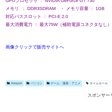
GPUプロセッサ ： NVIDIA GeForce GT 730
メモリ ： DDR3SDRAM ・ メモリ容量 ： 1GB
対応バススロット ： PCI-E 2.0
最大消費電力 ： 最大75W（補助電源コネクタなし）
画像クリックで販売サイトへ
Amazon
パソコン
ゲーム・漫画・アニメ
タイムセール
スポンサー