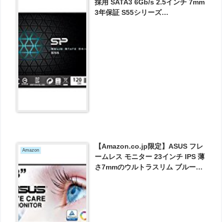
採用 SATA3 6Gb/s 2.5インチ 7mm
3年保証 S55シリーズ
SP120GBSS3S55S25AC が2831円
とお買い得！
【Amazon.co.jp限定】ASUS フレ
Amazon
ームレス モニター 23インチ IPS 薄
さ7mmのウルトラスリム ブルーラ
イト軽減 フリッカーフリー
HDMI,D-sub スピーカー VZ239HR
が10781円とお買い得！