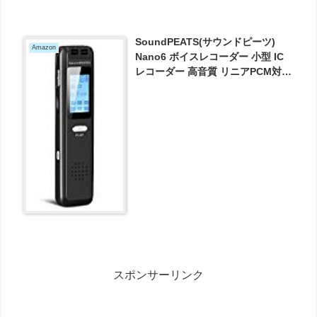
SoundPEATS(サウンドピーツ)
Amazon
Nano6 ボイスレコーダー 小型 IC
レコーダー 高音質 リニアPCM対応
ワンプッシュ録音 8GBメモリ内蔵
高感度マイク 音楽再生機能付き ス
ピーカー搭載 音声レコーダ 【1年
間保証&日本語説明書付き】ブラッ
ク が2845円とお買い得！
スポンサーリンク