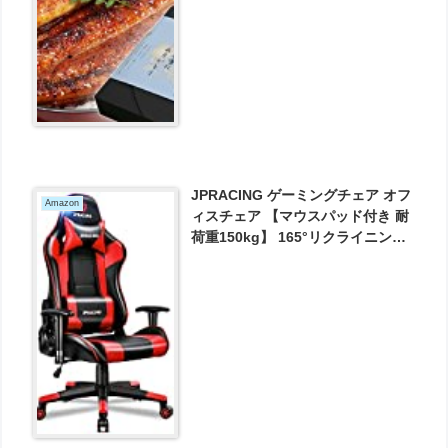
JPRACING ゲーミングチェア オフ
Amazon
ィスチェア 【マウスパッド付き 耐
荷重150kg】 165°リクライニング
デスクチェア リクライニング パソ
コンチェア ハイバック ヘッドレス
ト ランバーサポート ひじ掛け付き
高さ調整機能 PUレザー (レッド) が
14980円とお買い得！