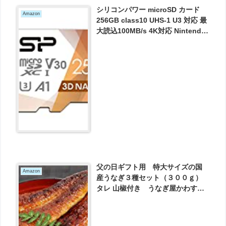
シリコンパワー microSD カード
Amazon
256GB class10 UHS-1 U3 対応 最
大読込100MB/s 4K対応 Nintendo
Switch 動作確認済 3D Nand が
3141円とお買い得！
父の日ギフト用 特大サイズの国
Amazon
産うなぎ３種セット（３００ｇ）
タレ 山椒付き うなぎ屋かわす
い 川口水産 が5290円とお買い
得！