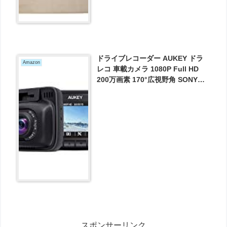
ドライブレコーダー AUKEY ドラ
Amazon
レコ 車載カメラ 1080P Full HD
200万画素 170°広視野角 SONYセ
ンサー搭載 2インチ 2年保証 常時
録画 緊急録画 動体検知対応 タイム
ラプス録画 DR01 が5999円とお買
い得！
スポンサーリンク