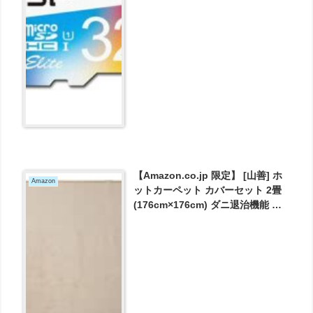
【Amazon.co.jp 限定】 [山善] ホ
Amazon
ットカーペット カバーセット 2畳
(176cm×176cm) ダニ退治機能 温
度調節無段階 左右暖房面切替 6時
間オートオフタイマー ベージュ
ANF-200 [メーカー保証1年] が
5800円とお買い得！