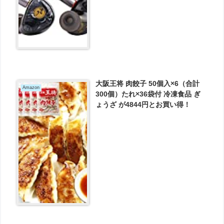
大阪王将 肉餃子 50個入×6（合計
Amazon
300個）たれ×36袋付 冷凍食品 ぎ
ょうざ が4844円とお買い得！