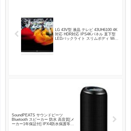
LG 43V型 液晶 テレビ 43UH6100 4K
対応 HDR対応 IPS4Kパネル 直下型
LEDバックライト スリムボディ Wi-Fi
内蔵 外付けHDD録画対応 2016年モデ
ル が59000円とお買い得！
SoundPEATS サウンドピーツ
Bluetooth スピーカー 防水 高音質[メ
ーカー1年保証付] IPX4防水保護等級
お風呂/アウトドア対応 10W 360度サ