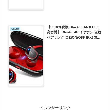
【2019進化版 Bluetooth5.0 HiFi
Amazon
高音質】 Bluetooth イヤホン 自動
ペアリング 自動ON/OFF IPX6防水
完全ワイヤレス イヤホン 両耳 左右
分離型 軽量 マイク付き タッチ式
Siri対応 ノイズキャンセリング
&AAC対応 技適認証済 が3184円と
お買い得！
スポンサーリンク