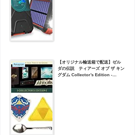
器 LEDランプ搭載 が1999円とお買
い得！
【オリジナル輸送箱で配送】ゼル
Amazon
ダの伝説 ティアーズ オブ ザ キン
グダム Collector’s Edition -
Switch ＋ぬいぐるみクッション ハ
イリアの盾＆トライフォースセッ
ト が16061円とお買い得！