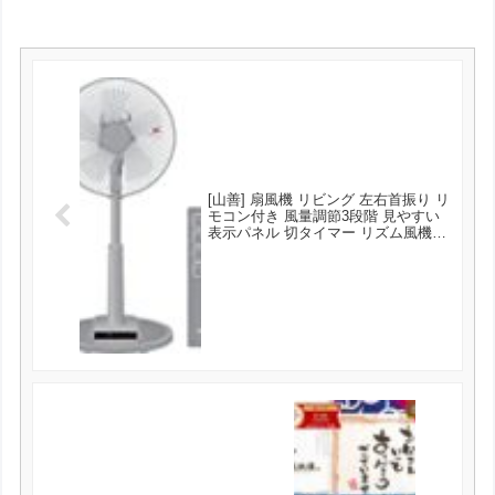
[山善] 扇風機 リビング 左右首振り リ
モコン付き 風量調節3段階 見やすい
表示パネル 切タイマー リズム風機能
換気 コンクリートグレー AELR-
BG30(CG) が4980円とお買い得！