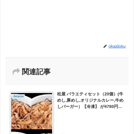
okaidoku
関連記事
松屋 バラエティセット（20個）(牛
Amazon
めし,豚めし,オリジナルカレー,牛め
しバーガー）【冷凍】 が4780円と
お買い得！