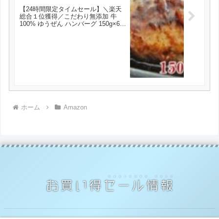
【24時間限定タイムセール】＼楽天
総合１位獲得／こだわり無添加 牛
100% ゆうぜん ハンバーグ 150g×6個
入 送料無料 冷凍 食品 惣菜 お取り寄
せ が2880円とお買い得！
ホーム
Amazon