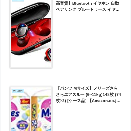
高音質】Bluetooth イヤホン 自動
ペアリング ブルートゥース イヤホ
ン 自動ON/OFF 完全ワイヤレス イ
ヤホン 両耳 左右分離型 IPX6防水
軽量 マイク付き が2706円とお買い
得！
【パンツ Mサイズ】メリーズさら
Amazon
さらエアスルー (6~11kg)148枚 (74
枚×2) [ケース品] 【Amazon.co.jp
限定】 が2679円とお買い得！