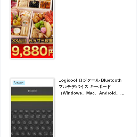
売！ 特選素材使用【全33品 3人
前】 が9980円とお買い得！
Logicool ロジクール Bluetooth
Amazon
マルチデバイス キーボード
（Windows、Mac、Android、
iOS対応） K480 が2600円とお買
い得！