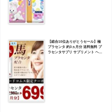
【総合10位ありがとうセール】極
楽天
プラセンタ 約3ヵ月分 送料無料 プ
ラセンタサプリ サプリメント ヘム
鉄 豚プラセンタ 馬プラセンタ フェ
ルラ酸 ビタミン フィッシュコラー
ゲン 潤い エイジングケア スキンケ
ア 乾燥 美容 美容液 よりも手軽♪ が
699円とお買い得！