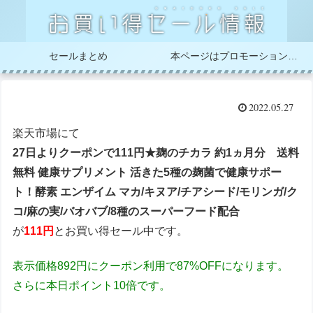
セールまとめ
本ページはプロモーションが含まれています
2022.05.27
楽天市場にて
27日よりクーポンで111円★麹のチカラ 約1ヵ月分 送料
無料 健康サプリメント 活きた5種の麹菌で健康サポー
ト！酵素 エンザイム マカ/キヌア/チアシード/モリンガ/ク
コ/麻の実/バオバブ/8種のスーパーフード配合
が
111円
とお買い得セール中です。
表示価格892円にクーポン利用で87%OFFになります。
さらに本日ポイント10倍です。