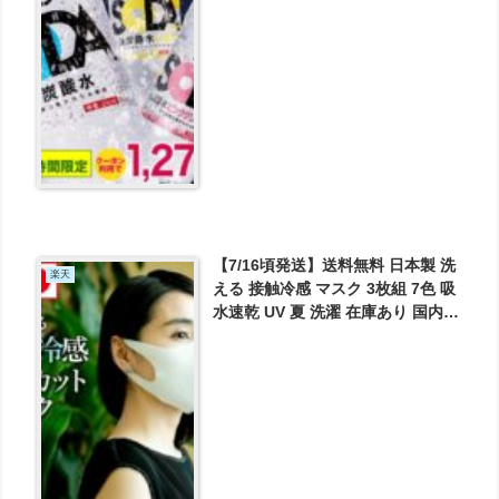
【7/16頃発送】送料無料 日本製 洗
楽天
える 接触冷感 マスク 3枚組 7色 吸
水速乾 UV 夏 洗濯 在庫あり 国内
大人 男女兼用 が1200円とお買い
得！