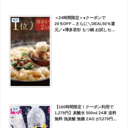
＜24時間限定＞●クーポンで
楽天
20％OFF→さらに＼DEAL50％還
元／●博多若杉 もつ鍋 お試しセッ
ト(2人前) 送料無料 総合ランキング
5日連続1位 牛もつ鍋 ホルモン が
3218円とお買い得！
【160時間限定！クーポン利用で
楽天
1,279円】炭酸水 500ml 24本 送料
無料 強炭酸 無糖 ZAO が1279円と
お買い得！