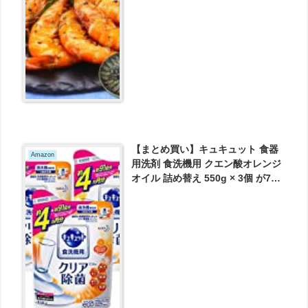
30～35尾（400g以上） が1620円
とお買い得！
【まとめ買い】キュキュット 食器
Amazon
用洗剤 食洗機用 クエン酸オレンジ
オイル 詰め替え 550g × 3個 が743
円とお買い得！