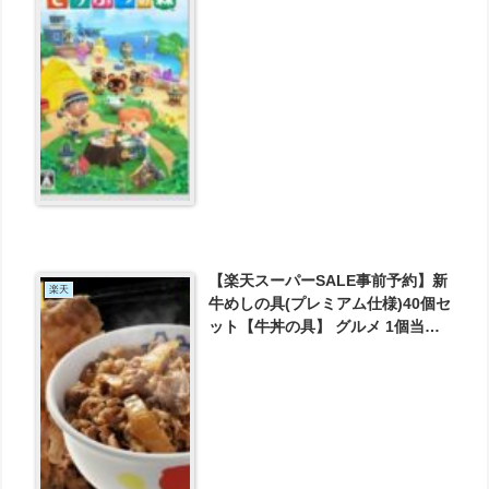
得！
【楽天スーパーSALE事前予約】新
楽天
牛めしの具(プレミアム仕様)40個セ
ット【牛丼の具】 グルメ 1個当た
りたっぷり135g冷凍食品 冷凍 おか
ず セット 冷食 お惣菜 が7500円と
お買い得！