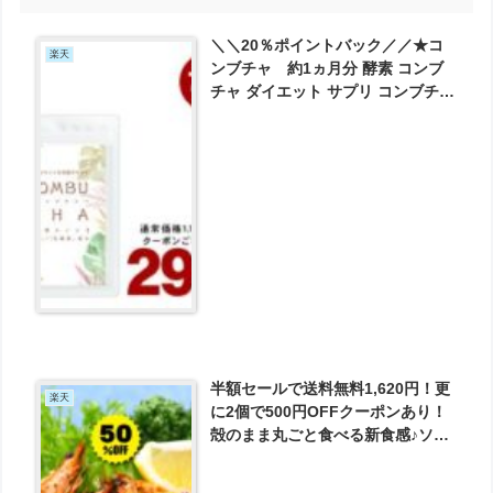
＼＼20％ポイントバック／／★コ
楽天
ンブチャ 約1ヵ月分 酵素 コンブ
チャ ダイエット サプリ コンブチャ
サプリ サプリメント 美容 健康 送
料無料 30日分 が298円とお買い
得！
半額セールで送料無料1,620円！更
楽天
に2個で500円OFFクーポンあり！
殻のまま丸ごと食べる新食感♪ソフ
トシェルシュリンプ（脱皮直後の
バナメイエビ）人気の中型サイズ