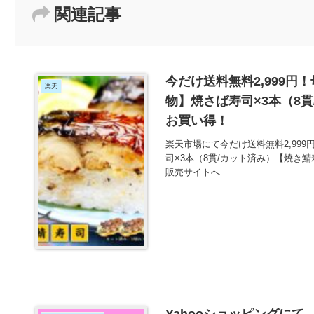
関連記事
今だけ送料無料2,999円
楽天
物】焼さば寿司×3本（8貫
お買い得！
楽天市場にて今だけ送料無料2,999
司×3本（8貫/カット済み）【焼き
販売サイトへ
Yahooショッピングに