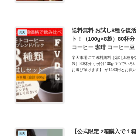
送料無料 お試し8種を復
楽天
ト！（100g×8袋）80杯
コーヒー 珈琲 コーヒー豆 co
円とお買い得！
楽天市場にて送料無料 お試し8種を
袋）80杯分 小分け100gづつでいろ
お選び頂けます】 が1480円とお買
【公式限定 2箱購入で１箱プレ
楽天