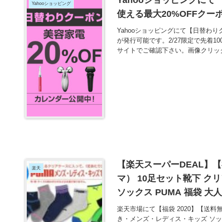
Yahooショッピング
使える最大20%OFFクー
Yahooショッピングにて【日替わ
が発行可能です。2/27限定で先着
サイトでご確認下さい。画像クリッ
【楽天スーパーDEAL】【
楽天
マ） 10足セット靴下 
ソックス PUMA 福袋 大
1610円とお買い得！
楽天市場にて【福袋 2020】【送料
き・メンズ・レディス・キッズ ソック