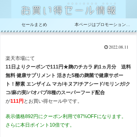
セールまとめ
本ページはプロモーションが含まれています
2022.08.11
楽天市場にて
11日よりクーポンで111円★麹のチカラ 約1ヵ月分 送料
無料 健康サプリメント 活きた5種の麹菌で健康サポー
ト！酵素 エンザイム マカ/キヌア/チアシード/モリンガ/ク
コ/麻の実/バオバブ/8種のスーパーフード配合
が
111円
とお買い得セール中です。
表示価格892円にクーポン利用で87%OFFになります。
さらに本日ポイント10倍です。