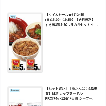
【タイムセール★3月24日
楽天
(日)15:00～19:59】【送料無料】
すき家3種お試し丼の具セット 牛丼
の具5パック×炭火豚丼の具5パック
×炭火やきとり丼の具5パック 冷凍
食品 が4000円とお買い得！
【セット買い】【高たんぱく&低糖
Amazon
質】日清 カップヌードル
PRO[74g×12個]+日清 シーフード
ヌードルPRO[78g×12個] が4072円