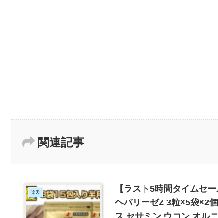
関連記事
【ラスト5時間タイムセー
楽天
ヘパリーゼZ 3粒×5袋×
ス セサミン ウコン オル