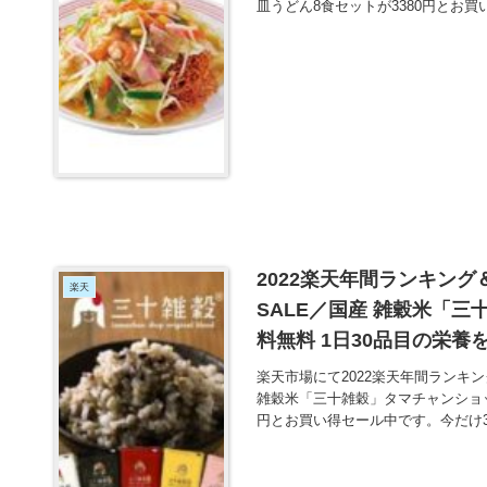
皿うどん8食セットが3380円とお
2022楽天年間ランキン
楽天
SALE／国産 雑穀米「三
料無料 1日30品目の栄養
楽天市場にて2022楽天年間ランキン
雑穀米「三十雑穀」タマチャンショップ
円とお買い得セール中です。今だけ3