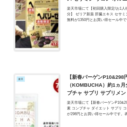
無料 が1350円とお買い得
楽天市場にて【初回購入限定/お1人様
分】 ゼリア新薬 肝臓エキス セサミ
無料が1350円とお買い得セール中
【新春バーゲンP10&29
楽天
（KOMBUCHA）約1ヵ月
ブチャ サプリ サプリメント
買い得！
楽天市場にて【新春バーゲンP10&2
素 コンブチャ ダイエット サプリ コ
が298円とお買い得セール中です。