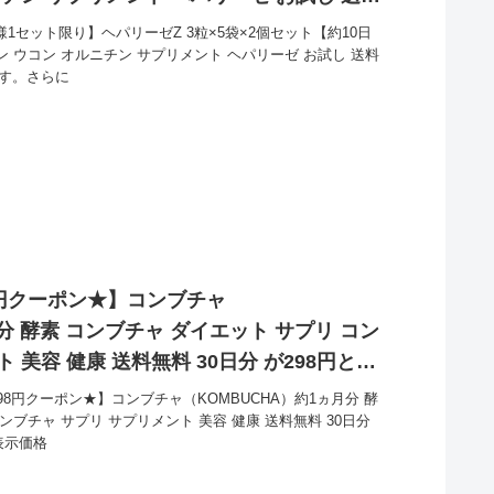
！
1セット限り】ヘパリーゼZ 3粒×5袋×2個セット【約10日
ン ウコン オルニチン サプリメント ヘパリーゼ お試し 送料
です。さらに
8円クーポン★】コンブチャ
分 酵素 コンブチャ ダイエット サプリ コン
 美容 健康 送料無料 30日分 が298円とお
98円クーポン★】コンブチャ（KOMBUCHA）約1ヵ月分 酵
ンブチャ サプリ サプリメント 美容 健康 送料無料 30日分
表示価格