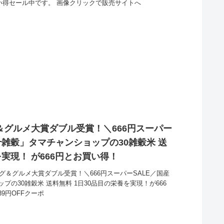
買い得セール中です。 画像クリックで販売サイトへ
グ＆グルメ大賞ダブル受賞！＼666円スーパー
十雑穀」タマチャンショップの30雑穀米 送
を実現！ が666円とお買い得！
グ＆グルメ大賞ダブル受賞！＼666円スーパーSALE／国産
の30雑穀米 送料無料 1日30品目の栄養を実現！が666
9円OFFクーポ