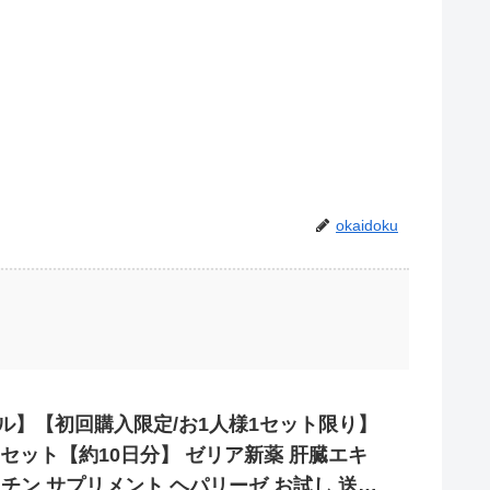
okaidoku
ル】【初回購入限定/お1人様1セット限り】
2個セット【約10日分】 ゼリア新薬 肝臓エキ
ニチン サプリメント ヘパリーゼ お試し 送料