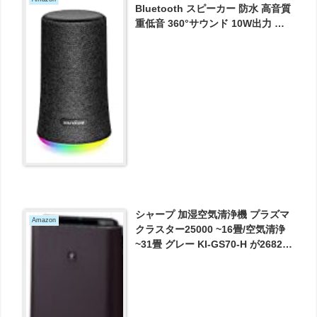
Bluetooth スピーカー 防水 高音質
重低音 360°サウンド 10W出力 大
音量 ステレオペアリング IPX7 が
3192円とお買い得！
シャープ 加湿空気清浄機 プラズマ
Amazon
クラスター25000 ~16畳/空気清浄
~31畳 グレー KI-GS70-H が26820
円とお買い得！