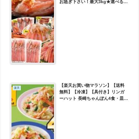
お急ぎ下さい！最大3kg★選べる極
上ズワイガニ！元祖カット済生ず
わい蟹or大ポーションor茹でガニ
が11800円とお買い得！
【楽天お買い物マラソン】【送料
楽天
無料】【冷凍】【具付き】リンガ
ーハット 長崎ちゃんぽん4食・皿う
どん4食セット が3480円とお買い
得！