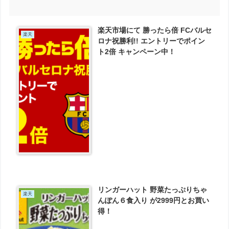
楽天市場にて 勝ったら倍 FCバルセ
楽天
ロナ祝勝利!! エントリーでポイン
ト2倍 キャンペーン中！
リンガーハット 野菜たっぷりちゃ
楽天
んぽん６食入り が2999円とお買い
得！