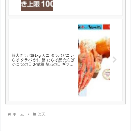
特大タラバ蟹1kg カニ タラバガニ た
らば タラバ かに 蟹 たらば蟹 たらば
かに 父の日 お歳暮 敬老の日 ギフト
グルメ 2kg 3kg 5kg お中元 が9999円
とお買い得！
ホーム
楽天