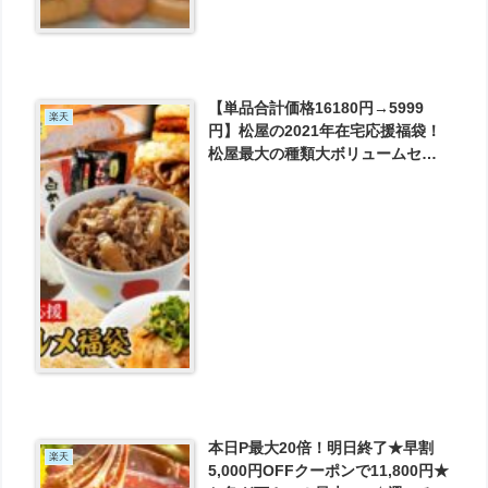
【単品合計価格16180円→5999
楽天
円】松屋の2021年在宅応援福袋！
松屋最大の種類大ボリュームセッ
ト！15種34食入り が5999円とお買
い得！
本日P最大20倍！明日終了★早割
楽天
5,000円OFFクーポンで11,800円★