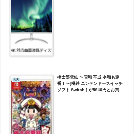
実質52350円とお買い得！
桃太郎電鉄 〜昭和 平成 令和も定
楽天
番！〜[桃鉄 ニンテンドースイッチ
ソフト Switch ] が5940円とお買い
得！