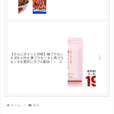
【さらにポイント10倍】極プラセン
タ 約1ヵ月分 豚プラセンタと馬プラ
センタを贅沢にダブル配合！！ 23
日よりクーポンで198円★極プラセン
タ 約1ヵ月分 が198円とお買い得！
ホーム
楽天