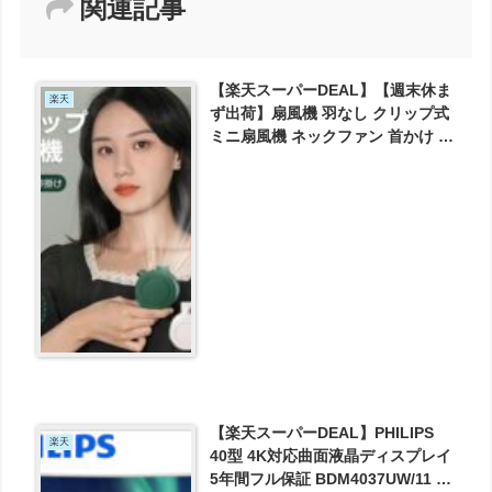
関連記事
【楽天スーパーDEAL】【週末休ま
楽天
ず出荷】扇風機 羽なし クリップ式
ミニ扇風機 ネックファン 首かけ お
しゃれ クリップファン 腰かけ扇風
機 小型 三段階風量 360°送風調節
2022最新モデル 静音 USB充電 が
実質2000円とお買い得！
【楽天スーパーDEAL】PHILIPS
楽天
40型 4K対応曲面液晶ディスプレイ
5年間フル保証 BDM4037UW/11 が