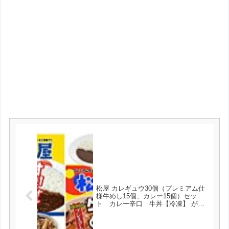
松屋 カレギュウ30個（プレミアム仕
様牛めし15個、カレー15個）セッ
ト カレー辛口 牛丼【冷凍】 が
5480円とお買い得！