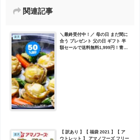
関連記事
＼最終受付中！／ 母の日 まだ間に
楽天
合う プレゼント 父の日 ギフト 半
額セールで送料無料1,999円！青森
県陸奥湾の一級品！浜蒸しベビー
ホタテ貝むき身たっぷり1kg（2L
サイズ/61-80粒入り）【帆立】 が
1999円とお買い得！
【 訳あり 】【 福袋 2021 】【 ア
楽天
ウトレット 】 アマノフーズ フリー