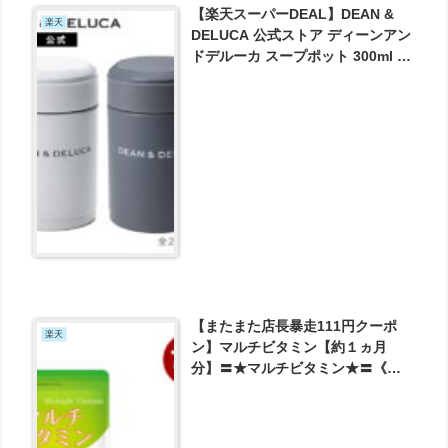
【楽天スーパーDEAL】DEAN &
楽天
DELUCA 公式ストア ディーンアン
ドデルーカ スープポット 300ml が
実質1375円とお買い得！
【またまた店長暴走111円クーポ
楽天
ン】マルチビタミン【約１ヵ月
分】〓★マルチビタミン★〓《約1
ヵ月分》、■ネコポス送料無料 が
111円とお買い得！