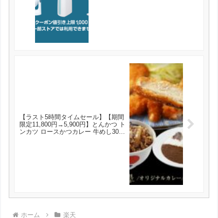
【ラスト5時間タイムセール】【期間
限定11,800円→5,900円】とんかつ ト
ンカツ ロースかつカレー 牛めし30食
セット（三元豚ロースかつ×10 オリ
ジナルカレー×10 牛めしの具プレミ
アム仕様×10） が5900円とお買い
得！
ホーム
楽天