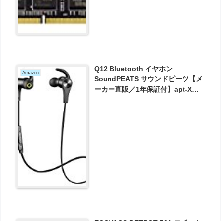
Q12 Bluetooth イヤホン
Amazon
SoundPEATS サウンドピーツ【メ
ーカー直販／1年保証付】apt-Xコ
ーデック採用 高音質 マグネット搭
載 イヤーフック付き 外れにくい 防
水防滴 スポーツ仕様 ハンズフリー
通話 CVC6.0 ノイズキャンセリン
グ搭載 ブラック が2399円とお買い
得！