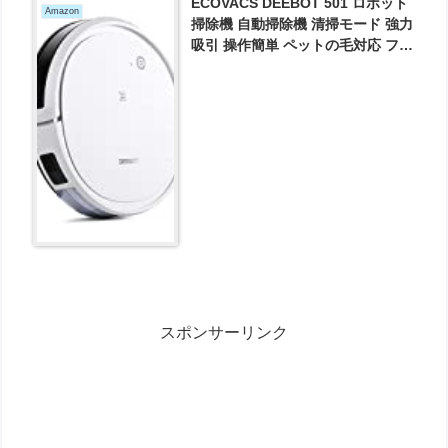
ECOVACS DEEBOT 501 ロボット
Amazon
掃除機 自動掃除機 清掃モード 強力
吸引 操作簡単 ペットの毛対応 フロ
ーリング カーペット Alexa対応 ス
マホ連動 が13733円とお買い得！
スポンサーリンク