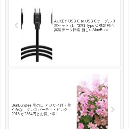
AUKEY USB C to USB Cケーブル 3
本セット (1m*3本) Type C 機器対応
高速データ転送 新しいMacBook
Pro/MacBook/Nexus 5X/ChromeBook
Pixel 他対応 CB-CMD6 が699円とお
買い得！
BunBunBee 母の日 アジサイ鉢・華
やかな「ダンスパーティ・ピンク」
2018 が2864円とお買い得！