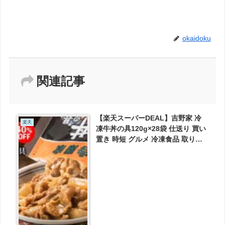
okaidoku
関連記事
【楽天スーパーDEAL】吉野家 冷
楽天
凍牛丼の具120g×28袋 仕送り 買い
置き 時短 グルメ 冷凍食品 取り寄
せ ストック 時短 簡単 ギフト 御歳
暮 送料無料 が実質8296円とお買い
得！