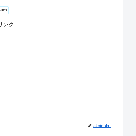
itch
リンク
okaidoku