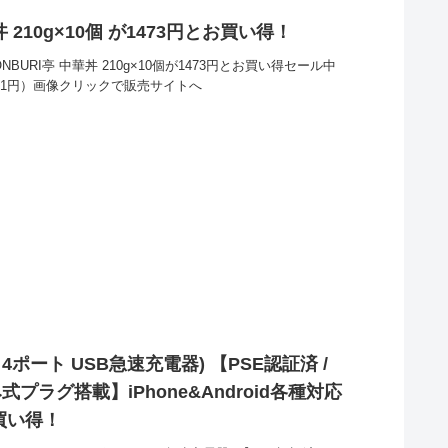
丼 210g×10個 が1473円とお買い得！
NBURI亭 中華丼 210g×10個が1473円とお買い得セール中
301円）画像クリックで販売サイトへ
(40W 4ポート USB急速充電器) 【PSE認証済 /
み式プラグ搭載】iPhone&Android各種対応
お買い得！