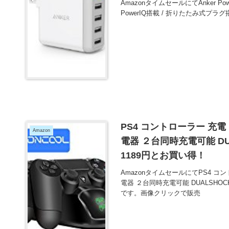
AmazonタイムセールにてAnker Powe
PowerIQ搭載 / 折りたたみ式プラグ搭
PS4 コントローラー 充電 B
Amazon
電器 ２台同時充電可能 DUA
1189円とお買い得！
AmazonタイムセールにてPS4 コント
電器 ２台同時充電可能 DUALSHOC
です。画像クリックで販売